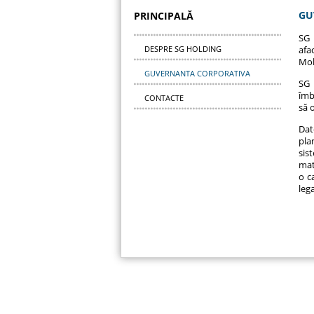
GU
PRINCIPALĂ
SG 
DESPRE SG HOLDING
afa
Mol
GUVERNANTA CORPORATIVA
SG 
îmb
CONTACTE
să 
Dat
pla
sis
mat
o c
leg