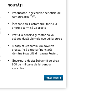
NOUTĂŢI
n
Producătorii agricoli vor beneficia de
rambursarea TVA
a
Începând cu 1 octombrie, tariful la
energia termică va crește
ă
i
Prețul la benzină şi motorină va
scădea după ultimele evoluții la burse
,
Moody's: Economia Moldovei va
t
creşte, însă situaţia financiară
n
rămâne instabilă din cauza Rusie...
i
e
Guvernul a decis: Subvenții de circa
900 de milioane de lei pentru
agricultori
VEZI TOATE