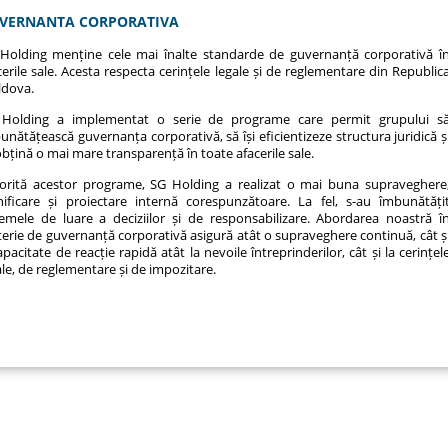
VERNANTA CORPORATIVA
Holding menține cele mai înalte standarde de guvernanță corporativă î
cerile sale. Acesta respecta cerințele legale și de reglementare din Republic
dova.
Holding a implementat o serie de programe care permit grupului s
unătățească guvernanța corporativă, să își eficientizeze structura juridică ș
obțină o mai mare transparență în toate afacerile sale.
orită acestor programe, SG Holding a realizat o mai buna supraveghere
nificare și proiectare internă corespunzătoare. La fel, s-au îmbunătăți
temele de luare a deciziilor și de responsabilizare. Abordarea noastră î
erie de guvernanță corporativă asigură atât o supraveghere continuă, cât ș
apacitate de reacție rapidă atât la nevoile întreprinderilor, cât și la cerințel
ale, de reglementare și de impozitare.